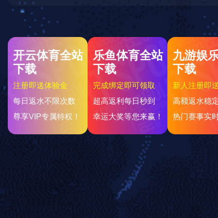
采取的策略；第三部
思他的价值及影响力
1、穆里尼
穆里尼奥作为足球界
的心理素质，使得球
条款，这一规定在如
根据合同内容，穆里尼
付这一金额。这种设
来。
随着解约条款即将到
新谈判，将可能失去这
一个巨大的经济负担