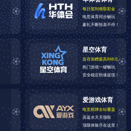
0万欧事宜
名帅之间700万欧元的
变整个西甲联赛的格
析皇马在此情况下需要