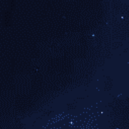
其次，从经济角度看，
队未来发展的信心。
环。
最后，此次事件还可
乏能力和前瞻性，很
球队来说都是不可承
4、穆里尼
作为一名成功的足球
备优秀的人际交往能
认可。因此，对于皇
从个人职业生涯来看
年，有助于培养团队