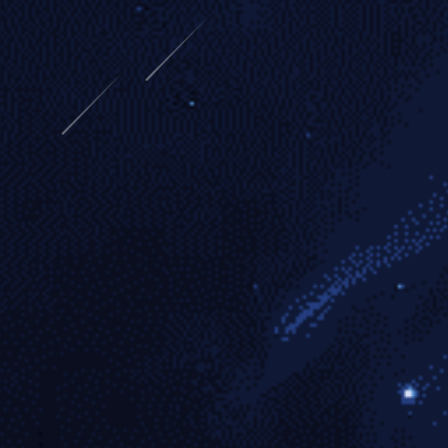
2、皇马需
面对即将到期的合同
场，与穆里尼奥进行
发展的共同愿景。
其次，在谈判过程中
在球队建设上获得更
最后，在处理解约条
分利用媒体资源，加
3、未解决
如果皇马未能及时解
开，球队将不得不经
任后所采用的新战术