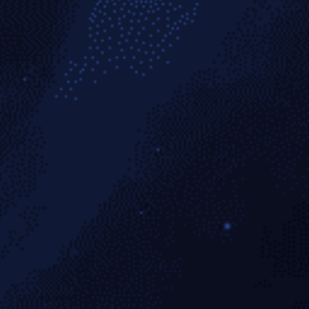
而言，穆里尼奥已经成为他们心目中的传奇人物，他所传递出的
论如何，都希望能够看到这位伟大的教练继续带领皇家马德里走
致最终分道扬镳。
条款即将到期 皇马需紧急重新谈判700万欧事宜”并不是一个简
及人际关系等多个方面。而我们通过深入剖析发现，无论是为了
部的发展方向，都要求管理层展现出高度敏感性和敏捷决策能力
着皇家马德里的命运。不论结局如何，此次事件都必将在西甲历
关注体育背后的复杂人性以及商业运作规律。在这个瞬息万变的
，共同努力推动足球事业的发展壮大。