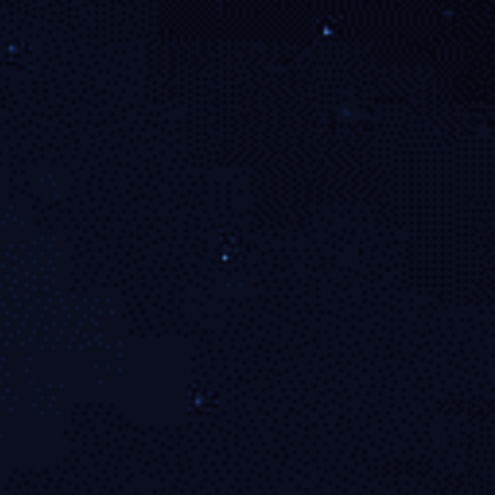
下一篇：
专家揭示马拉多纳去世前数小时缺
4