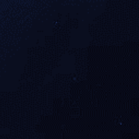
激情与斗志深深烙印在
向新的辉煌，而不是因
单的问题，它涉及到了体
保住这位杰出的主帅还
，以避免因小失大。
史上留下浓墨重彩的一
大环境中，希望每一位