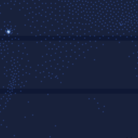
条款即将到期皇马需紧急重新谈判70
2026-06-27 22:46
38 次阅读
首页
/
体育资讯
款即将到期，皇马面临着一个紧迫的局面，必须重新谈判与这位
引发了广泛关注，不仅关系到俱乐部未来的发展方向，也可能改
面进行深入分析：首先探讨穆里尼奥的合同背景与现状；其次分