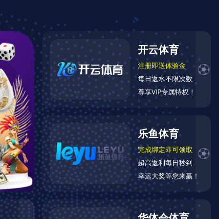
App
公司
体育
注册入口
简介
资讯
年会网页版
赛事实时同步
版APP
为您带来高速、高清、稳定的
端访问